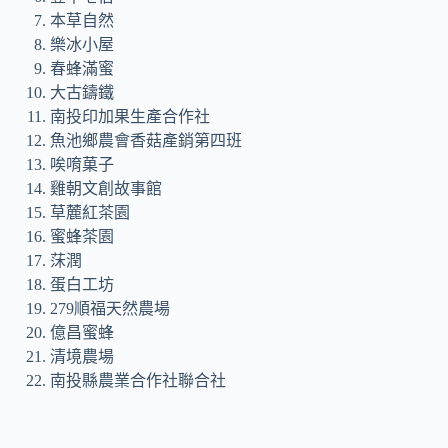
本草自然
樂冰小屋
春蜂滿蜜
大古鑄鐵
南投印加果生產合作社
魚池鄉農會香菇產銷第四班
唉唷菓子
雞朝文創故事館
草麓紅茶園
蜜蜂茶園
莯潤
蛋白工坊
279順福天然農場
億昌蜜蜂
清境農場
南投縣農業合作社聯合社