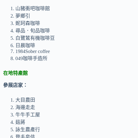
山豬衝吧咖啡館
夢鄉引
妮珂森咖啡
尋品．旬品咖啡
白鷺鷥有機咖啡豆
日晨咖啡
1984Sober coffee
049咖啡手造所
在地特產館
參展店家：
大目農田
海邊走走
牛牛手工屋
菇蔣
詠生農產行
登丰皂佶