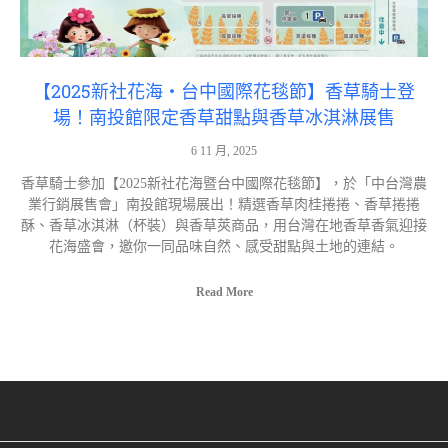
【2025新社花海・台中國際花毯節】香草騎士登
場！南投館限定香草甜點與香草冰淇淋展售
6 11 月, 2025
香草騎士參加【2025新社花海暨台中國際花毯節】，於「中台灣農
業行銷展售會」南投館現場展出！精選香草肉桂捲捲、香草捲捲
酥、香草冰淇淋（杯裝）與香草莢商品，用台灣在地香草香氣迎接
花海盛會，邀你一同品味自然、感受甜點與土地的連結。
Read More