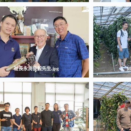
-社長永渕俊毅先生.jpg
M