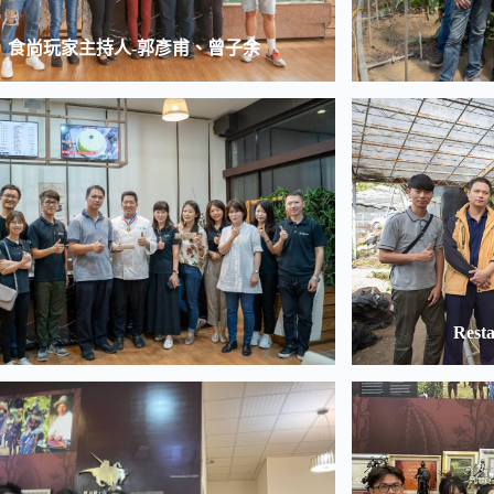
食尚玩家主持人-郭彥甫、曾子余
Resta