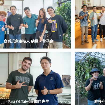
食尚玩家主持人-納豆、曾子余
Best Of Taiwan-圖佳先生
維多利