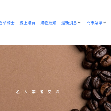
香草騎士
線上購買
購物須知
最新消息
門市菜單
名 人 業 者 交 流