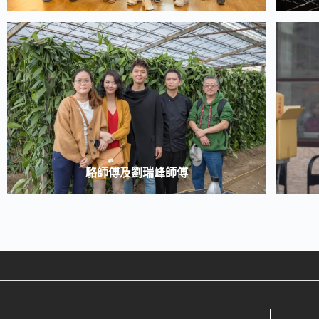
駱師傅及劉瑞峰師傅