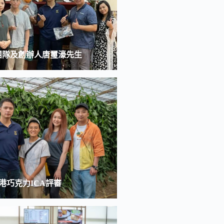
團隊及創辦人唐璽濠先生
港巧克力ICA評審