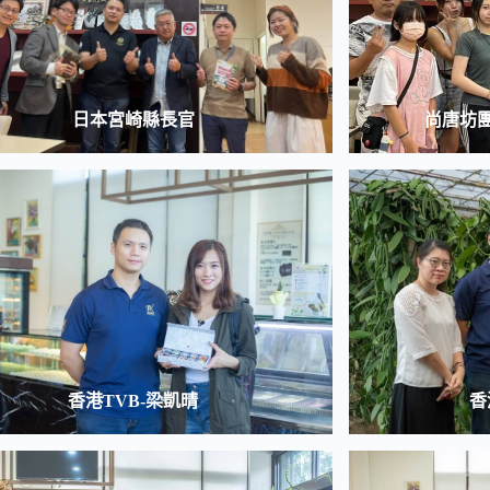
日本宮崎縣長官
尚唐坊
香港TVB-梁凱晴
香