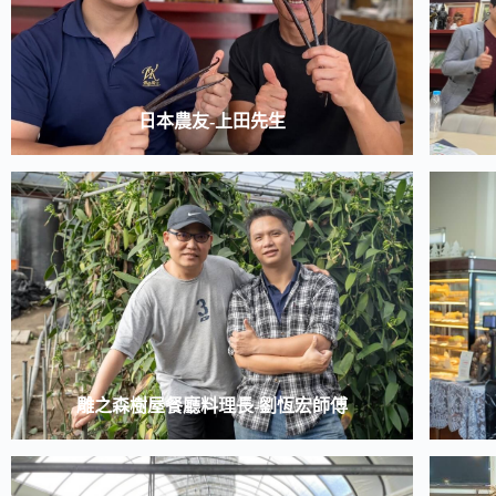
日本農友-上田先生
雕之森樹屋餐廳料理長-劉恆宏師傅