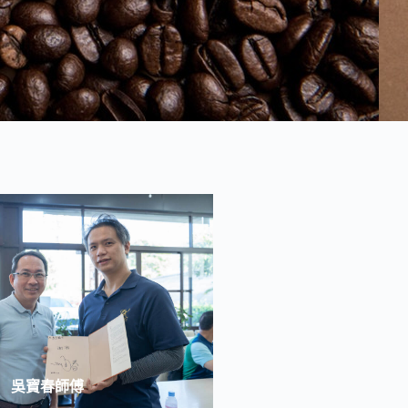
吳寶春師傅