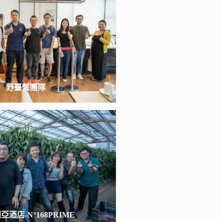
野臺繫團隊
亞酒店-N°168PRIME