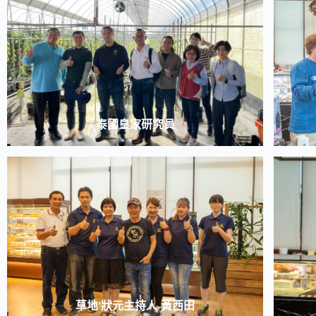
泰國皇家研究員
草地'狀元主持人-黃西田