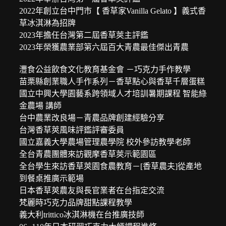
2022年創立台中門市【 香草家Vanilla Gelato 】義式香
草冰淇淋為招牌
2023年擔任台灣第二屆香草莢主評鑑
2023年榮獲農業部第六屆百大青農最佳傑出青農
灃食公益飲食文化教育基金會 －巧克力手作教學
苗栗縣創業職人手作系列－香草點心與香草千層蛋糕
國立中興大學園藝系跨領域人才培訓暑期課程 智能綠
金農場 講師
台中農業改良場－青農品牌創建經驗分享
台灣香草莢風味評鑑評審委員
國立嘉義大學農場管理農學院 校外參訪教學老師
全台青農團體來訪觀摩香草莢示範園區
全台學生來訪香草莢園食農教育－[香草農夫]從產地
到餐桌推廣示範場
日本香草莢農友與長官業者在台指定交流
梵麗時巧克力品牌甜點課程教學
義大利trittico冰淇淋機在台推廣技師