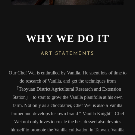
WHY WE DO IT
ART STATEMENTS
Our Chef Wei is enthralled by Vanilla. He spent lots of time to
do research of Vanilla, and get the techniques from
「Taoyuan District Agricultural Research and Extension
Station」 to start to grow the Vanilla planifolia at his own
farm. Not only as a chocolatier, Chef Wei is also a Vanilla
farmer and develops his own brand “ Vanilla Knight”. Chef
Wei not only loves to create the best dessert also devotes
himself to promote the Vanilla cultivation in Taiwan. Vanilla